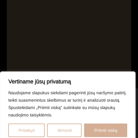
Vertiname jūsų privatumą
Naudojame slapukus siekdami pagerinti jūsų naršymo patirtį,
teikti suasmenintus skelbimus ar turinį ir analizuoti srautą.
Spustelėdami „Priimti viską“ sutinkate su mūsų slapukų
©2025 G&G SINDIKATAS.
naudojimo taisyklėmis.
Privatumo politika
Grąžinimo politika
Mano paskyra
Pritaikyti
Atmesti
Priimti viską